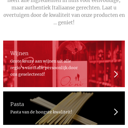
heeft alle ingrediënten in huis voor eenvoudige,
maar authentiek Italiaanse gerechten. Laat u
overtuigen door de kwaliteit van onze producten en
... geniet!
Wijnen
Grote keuze aan wijnen uit alle
regio's van Italië persoonlijk door
ons geselecteerd!
Pasta
Pasta van de hoogste kwaliteit!