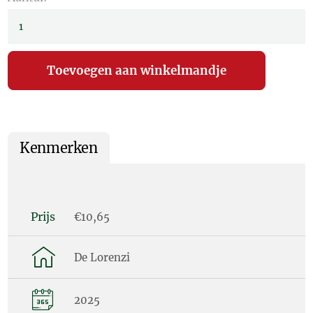
Kenmerken
Prijs
€10,65
De Lorenzi
2025