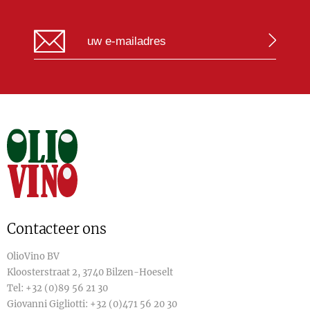
Contacteer ons
OlioVino BV
Kloosterstraat 2, 3740 Bilzen-Hoeselt
Tel:
+32 (0)89 56 21 30
Giovanni Gigliotti:
+32 (0)471 56 20 30