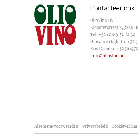
Contacteer ons
OlioVino BV
Kloosterstraat 2, 3740 
Tel:
+32 (0)89 56 21 30
Giovanni Gigliotti:
+32 (
Kris Daenen:
+32 (0)479
info@oliovino.be
-
-
Algemene voorwaarden
Privacybeleid
Cookieverklar