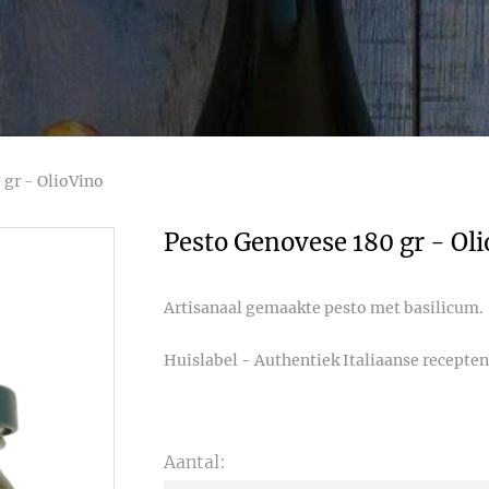
 gr - OlioVino
Pesto Genovese 180 gr - Ol
Artisanaal gemaakte pesto met basilicum.
Huislabel - Authentiek Italiaanse recepten
Aantal: