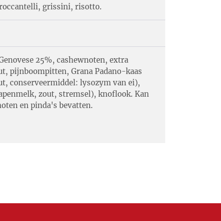
occantelli, grissini, risotto.
m Genovese 25%, cashewnoten, extra
zout, pijnboompitten, Grana Padano-kaas
ut, conserveermiddel: lysozym van ei),
apenmelk, zout, stremsel), knoflook. Kan
oten en pinda's bevatten.