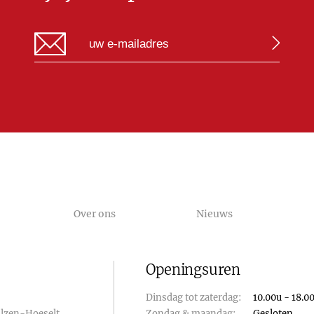
Over ons
Nieuws
Openingsuren
Dinsdag tot zaterdag:
10.00u - 18.0
Bilzen-Hoeselt
Zondag & maandag:
Gesloten