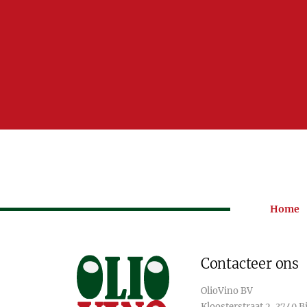
Home
Contacteer ons
OlioVino BV
Kloosterstraat 2, 3740 