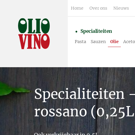
Home
Over ons
Nieuws
Specialiteiten
Pasta
Sauzen
Olie
Aceto
Specialiteiten 
rossano (0,25L
Ook verkrijgbaar in 0,5L