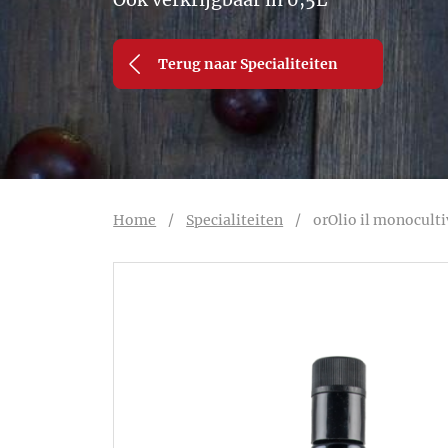
Terug naar Specialiteiten
Home
/
Specialiteiten
/
orOlio il monoculti